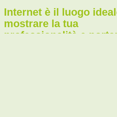
Internet è il luogo idea
mostrare la tua
professionalità e porta
nuovi clienti al tuo stu
Se ti trovi qui adesso è perché desideri farti conoscere
che ogni giorno nuovi clienti entrino nel tuo studio per
consulenza e un possibile patrocinio.
Il classico passaparola? Utile, ma non più sufficiente
sempre più digitalizzato.
I tuoi clienti hanno un’esigenza ben definita e ce
Internet
i consigli legali che possano risolvere il lo