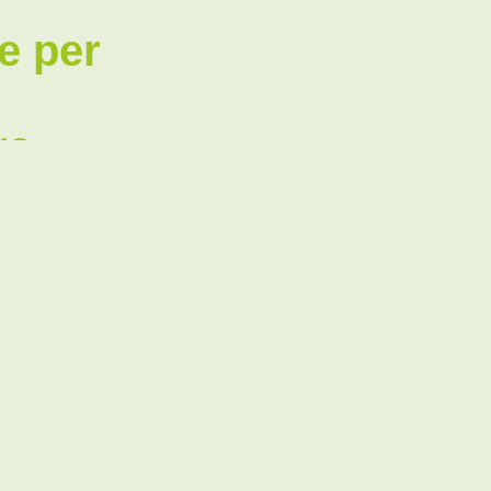
le per
re
dio
, desideri
 una prima
 in un mondo
rcano
su
ro