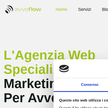
Home
Servizi
Bl
L'Agenzia Web
Specializzata In
Marketing Digita
Consenso
Per Avvocati
Questo sito web utilizza i c
Questo Sito utilizza alcuni ti