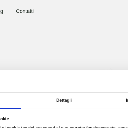
og
Contatti
le
Dettagli
ookie
pi di cookie tecnici necessari al suo corretto funzionamento, nonch