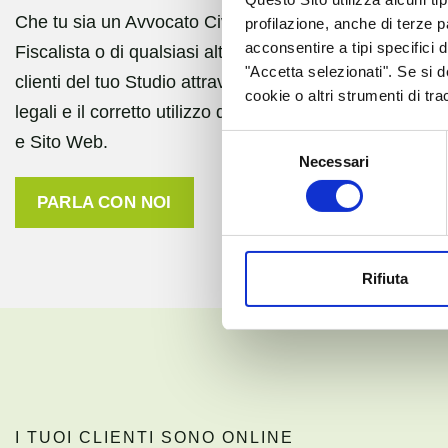
Che tu sia un Avvocato Civilista, Penalista, Giuslavoris
profilazione, anche di terze p
acconsentire a tipi specifici 
Fiscalista o di qualsiasi altro ambito, ti aiutiamo a inc
"Accetta selezionati". Se si 
clienti del tuo Studio attraverso il Digital marketing per
cookie o altri strumenti di tr
legali e il corretto utilizzo di Internet, Social Network, 
e Sito Web.
Selezione
Necessari
del
consenso
PARLA CON NOI
Rifiuta
I TUOI CLIENTI SONO ONLINE