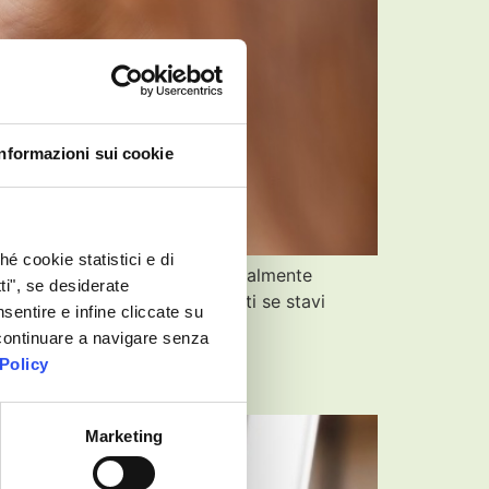
Informazioni sui cookie
é cookie statistici e di
 realtà consolidata che ha finalmente
ti", se desiderate
sApp a un cliente, chiedendoti se stavi
sentire e infine cliccate su
r continuare a navigare senza
osa è permesso?
Policy
Marketing