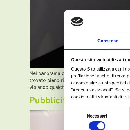
Consenso
Questo sito web utilizza i c
Questo Sito utilizza alcuni ti
Nel panorama della comunicazione forense mod
profilazione, anche di terze p
trovato pieno riconoscimento normativo. Ti è
acconsentire a tipi specifici 
violando qualche norma deontologica? O di ri
"Accetta selezionati". Se si 
Pubblicità per avvocati
cookie o altri strumenti di tr
Selezione
Necessari
del
consenso