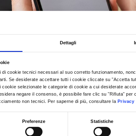
Dettagli
ookie
pi di cookie tecnici necessari al suo corretto funzionamento, nonch
erna, l’utilizzo di WhatsApp per avvocati rappresenta una
arti. Se desiderate accettare tutti i cookie cliccate su "Accetta tut
 mai capitato di esitare prima di inviare un messaggio What
di cookie selezionate le categorie di cookie a cui desiderate accon
cevere richieste urgenti fuori orario e non sapere come […]
desidera negare il consenso, è possibile fare clic su "Rifiuta" pe
 e Codice Deontologico 2025: c
acciamento non tecnici. Per saperne di più, consultare la
Privacy 
Preferenze
Statistiche