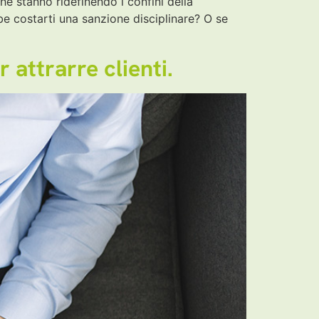
he stanno ridefinendo i confini della
be costarti una sanzione disciplinare? O se
 attrarre clienti.