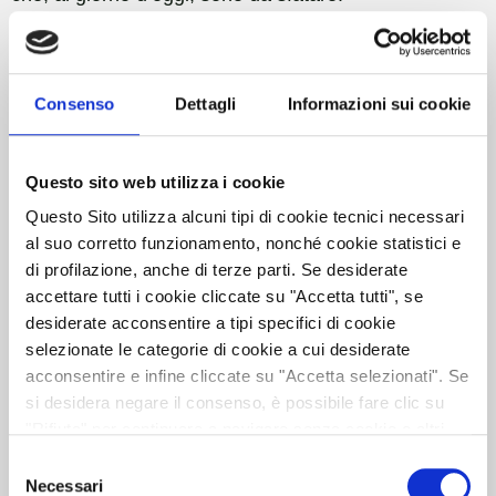
Uno di questi è la mancanza di chiarezza derivante
dal linguaggio “legalese” che molti avvocati,
Consenso
Dettagli
Informazioni sui cookie
soprattutto in passato, erano soliti utilizzare.
Questo sito web utilizza i cookie
Capisci bene come questo possa allontanare la
Questo Sito utilizza alcuni tipi di cookie tecnici necessari
gente…
al suo corretto funzionamento, nonché cookie statistici e
di profilazione, anche di terze parti. Se desiderate
Ecco perché sui social bisogna adottare una
accettare tutti i cookie cliccate su "Accetta tutti", se
comunicazione più efficace:
desiderate acconsentire a tipi specifici di cookie
selezionate le categorie di cookie a cui desiderate
Dimentica il burocratese e il legalese:
I social
acconsentire e infine cliccate su "Accetta selezionati". Se
si desidera negare il consenso, è possibile fare clic su
media sono lo spazio ideale per mostrare un lato
"Rifiuta" per continuare a navigare senza cookie o altri
più accessibile del mondo legale. Scrivi in modo
strumenti di tracciamento non tecnici. Per saperne di più,
Selezione
consultare la
Privacy Policy
Necessari
del